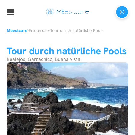
›
›
Mbestcare
Erlebnisse
Tour durch natürliche Pools
Tour durch natürliche Pools
Realejos, Garrachico, Buena vista