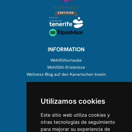
INFORMATION
Wohlfühlurlaube
Wohlfühl-Erlebnisse
Wellness-Blog auf den Kanarischen Inseln
ÜBER UNS
Utilizamos cookies
Über uns
Team
Este sitio web utiliza cookies y
otras tecnologías de seguimiento
KONTAKTIEREN SIE UNS
para mejorar su experiencia de