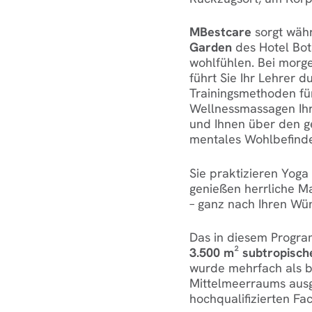
MBestcare
sorgt währ
Garden
des Hotel Bot
wohlfühlen. Bei morg
führt Sie Ihr Lehrer 
Trainingsmethoden fü
Wellnessmassagen Ihr
und Ihnen über den g
mentales Wohlbefinde
Sie praktizieren Yog
genießen herrliche M
– ganz nach Ihren Wü
Das in diesem Progra
3.500 m² subtropisch
wurde mehrfach als b
Mittelmeerraums ausg
hochqualifizierten Fa