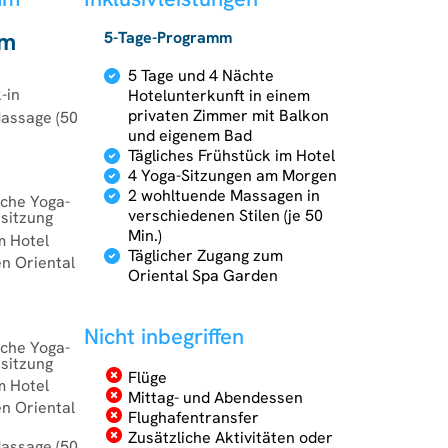
mm
5-Tage-Programm
5 Tage und 4 Nächte
-in
Hotelunterkunft in einem
privaten Zimmer mit Balkon
Massage (50
und eigenem Bad
Tägliches Frühstück im Hotel
4 Yoga-Sitzungen am Morgen
2 wohltuende Massagen in
sche Yoga-
verschiedenen Stilen (je 50
sitzung
Min.)
m Hotel
Täglicher Zugang zum
den Oriental
Oriental Spa Garden
Nicht inbegriffen
sche Yoga-
sitzung
Flüge
m Hotel
Mittag- und Abendessen
den Oriental
Flughafentransfer
Zusätzliche Aktivitäten oder
Massage (50