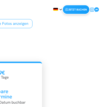
JETZT BUCHEN
le Fotos anzeigen
9€
 Tage
bare
rmine
 Datum buchbar