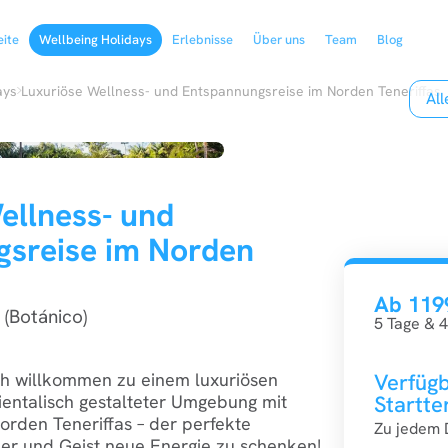
eite
Wellbeing Holidays
Erlebnisse
Über uns
Team
Blog
›
ays
Luxuriöse Wellness- und Entspannungsreise im Norden Teneriffas
Al
ellness- und
sreise im Norden
Ab 119
 (Botánico)
5 Tage & 4
ich willkommen zu einem luxuriösen
Verfüg
ientalisch gestalteter Umgebung mit
Startte
Norden Teneriffas – der perfekte
Zu jedem
er und Geist neue Energie zu schenken!