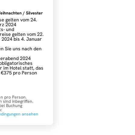
eihnachten / Silvester
se gelten vom 24.
ärz 2024
s- und
reise gelten vom 22.
2024 bis 4. Januar
en Sie uns nach den
terabend 2024
 obligatorisches
 im Hotel statt, das
h €375 pro Person
en pro Person.
 sind inbegriffen.
bei Buchung
:
edingungen ansehen