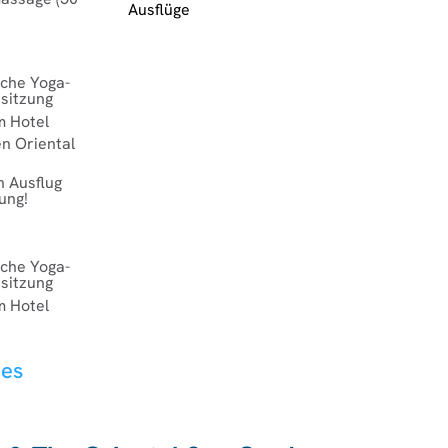
Ausflüge
sche Yoga-
sitzung
m Hotel
den Oriental
n Ausflug
ung!
sche Yoga-
sitzung
m Hotel
hes