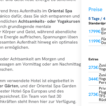
Preise
end Ihres Aufenthalts im
Oriental Spa
ánico dafür, dass Sie sich entspannen und
5 Tage / 
endlichen
Achtsamkeits- oder Yogakursen
Standardp
durch grundlegende mentale
Ei
1799€:
r Körper und Geist, während abendliche
Ei
e Energie auffrischen, Spannungen lösen
Fü
1199€:
esamten Aufenthalt hinweg ein optimales
Do
n ermöglichen.
a oder Achtsamkeit am Morgen und
Extras
assagen am Vormittag oder am Nachmittag
Zusä
273€:
nschen.
Yog
Zusä
344€:
Yog
mm verwendete Hotel ist eingebettet in
Per
er Gärten
, und der Oriental Spa Garden
Priv
ester Hotel-Spa Europas und des
Flu
273€:
ezeichnet. Ein Team von fast 30
TFS
Rüc
chkräften steht Ihnen hier zur Verfügung.