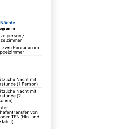
4 Nächte
rogramm
nzelperson /
nzelzimmer
r zwei Personen im
ppelzimmer
tzliche Nacht mit
astunde (1 Person)
tzliche Nacht mit
astunde (2
sonen)
ater
ghafentransfer von
 oder TFN (Hin- und
kfahrt)