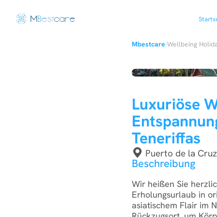
Starts
›
Mbestcare
Wellbeing Holid
Luxuriöse W
Entspannung
Teneriffas
Puerto de la Cruz
Beschreibung
Wir heißen Sie herzl
Erholungsurlaub in or
asiatischem Flair im 
Rückzugsort, um Körp