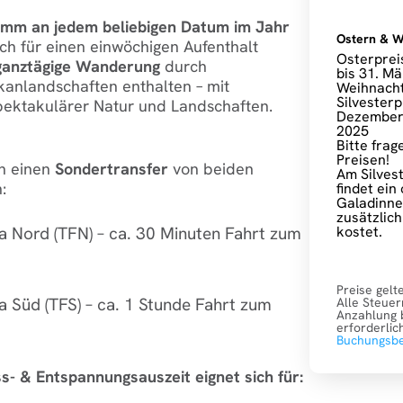
amm an jedem beliebigen Datum im Jahr
Ostern & W
ch für einen einwöchigen Aufenthalt
Osterprei
ganztägige Wanderung
durch
bis 31. M
nlandschaften enthalten – mit
Weihnacht
Silvesterp
spektakulärer Natur und Landschaften.
Dezember 
2025
Bitte frag
Preisen!
h einen
Sondertransfer
von beiden
Am Silves
:
findet ein
Galadinner
zusätzlic
kostet.
fa Nord (TFN) – ca. 30 Minuten Fahrt zum
Preise gelt
fa Süd (TFS) – ca. 1 Stunde Fahrt zum
Alle Steuern
Anzahlung 
erforderlich
Buchungsb
s- & Entspannungsauszeit eignet sich für: