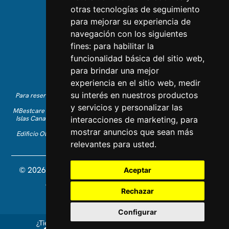
otras tecnologías de seguimiento
CONTÁCTANOS
para mejorar su experiencia de
navegación con los siguientes
Contáctanos
fines:
para habilitar la
Síguenos en Instagram
funcionalidad básica del sitio web
,
Dale Me gusta en Facebook
para brindar una mejor
Encuéntranos en LinkedIn
experiencia en el sitio web
,
medir
su interés en nuestros productos
Para reservas de vacaciones en inglés, por favor llama al +34 641 28
63 83 o envía un correo a
info@mbestcare.com
y servicios y personalizar las
MBestcare es parte de Intervenciones Turísticas S.L., registrada en las
Islas Canarias con CIF: B-38757464. Licencia de Tour Operador: I.AV
interacciones de marketing
,
para
0003871.1.
mostrar anuncios que sean más
Edificio Olimpo de la Candelaria n.1 - 38003 Santa Cruz de Tenerife,
España
relevantes para usted
.
© 2026 MBestcare. Todos los derechos reservados.
Aceptar
Diseñado y desarrollado por Constelladev
Política de privacidad
Rechazar
Términos y Condiciones
Cookies
Configurar
¿Tienes preguntas? Llámanos al +34 641 286 383