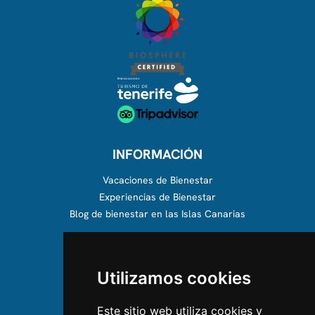
INFORMACIÓN
Vacaciones de Bienestar
Experiencias de Bienestar
Blog de bienestar en las Islas Canarias
SOBRE NOSOTROS
Utilizamos cookies
Conócenos
Equipo
Este sitio web utiliza cookies y