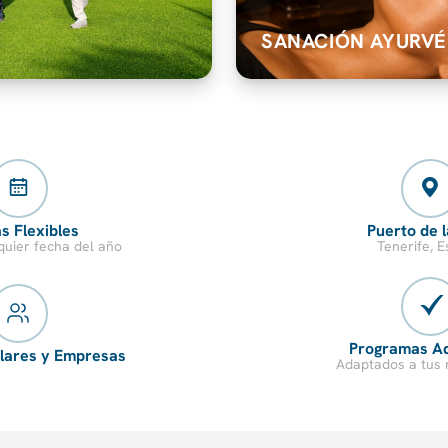
SANACIÓN AYURVÉ
s Flexibles
Puerto de 
quier fecha del año
Tenerife, 
Programas A
ulares y Empresas
Adaptados a tus 