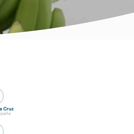
la Cruz
España