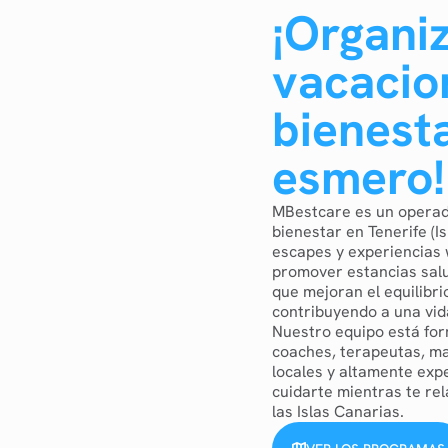
¡Organi
vacacio
bienest
esmero!
MBestcare es un operado
bienestar en Tenerife (I
escapes y experiencias 
promover estancias salu
que mejoran el equilibrio
contribuyendo a una vi
Nuestro equipo está fo
coaches, terapeutas, ma
locales y altamente exp
cuidarte mientras te rel
las Islas Canarias.