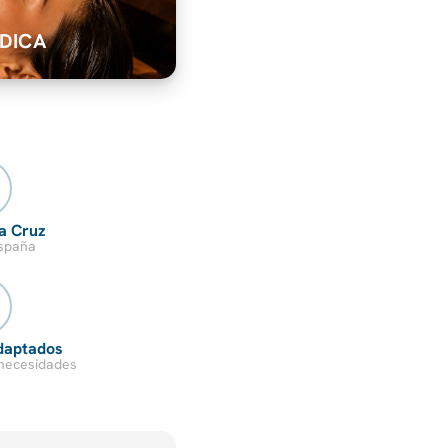
DICA
la Cruz
España
daptados
necesidades