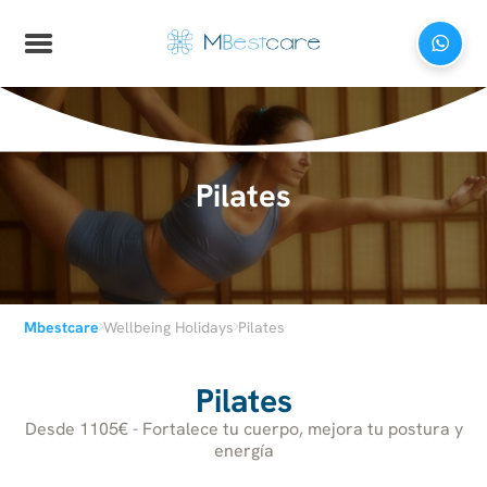
Pilates
›
›
Mbestcare
Wellbeing Holidays
Pilates
Pilates
Desde 1105€ - Fortalece tu cuerpo, mejora tu postura y
energía