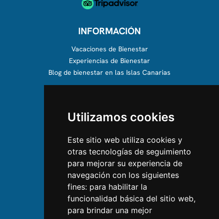
INFORMACIÓN
Vacaciones de Bienestar
Experiencias de Bienestar
Blog de bienestar en las Islas Canarias
SOBRE NOSOTROS
Utilizamos cookies
Conócenos
Equipo
Este sitio web utiliza cookies y
otras tecnologías de seguimiento
CONTÁCTANOS
para mejorar su experiencia de
navegación con los siguientes
Contáctanos
fines:
para habilitar la
Síguenos en Instagram
funcionalidad básica del sitio web
,
Dale Me gusta en Facebook
para brindar una mejor
Encuéntranos en LinkedIn