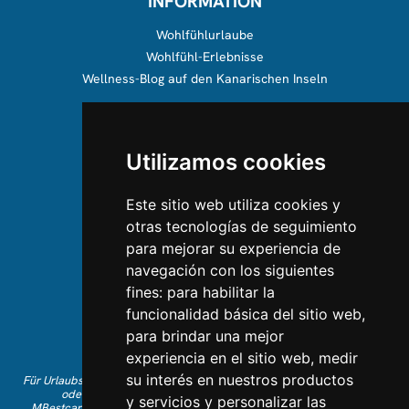
INFORMATION
Wohlfühlurlaube
Wohlfühl-Erlebnisse
Wellness-Blog auf den Kanarischen Inseln
ÜBER UNS
Utilizamos cookies
Über uns
Team
Este sitio web utiliza cookies y
otras tecnologías de seguimiento
KONTAKTIEREN SIE UNS
para mejorar su experiencia de
navegación con los siguientes
Kontaktieren Sie uns
fines:
para habilitar la
Folgen Sie uns auf Instagram
funcionalidad básica del sitio web
,
Gefällt Ihnen auf Facebook
para brindar una mejor
Finden Sie uns auf LinkedIn
experiencia en el sitio web
,
medir
su interés en nuestros productos
Für Urlaubsbuchungen auf Englisch rufen Sie bitte +34 641 28 63 83 an
oder schreiben Sie eine E-Mail an
info@mbestcare.com
y servicios y personalizar las
MBestcare gehört zu Intervenciones Turísticas S.L., eingetragen auf