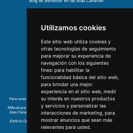
Blog de bienestar en las Islas Canarias
SOBRE NOSOTROS
Utilizamos cookies
Conócenos
Equipo
Este sitio web utiliza cookies y
otras tecnologías de seguimiento
CONTÁCTANOS
para mejorar su experiencia de
navegación con los siguientes
Contáctanos
fines:
para habilitar la
Síguenos en Instagram
funcionalidad básica del sitio web
,
Dale Me gusta en Facebook
para brindar una mejor
Encuéntranos en LinkedIn
experiencia en el sitio web
,
medir
su interés en nuestros productos
Para reservas de vacaciones en inglés, por favor llama al +34 641 28
63 83 o envía un correo a
info@mbestcare.com
y servicios y personalizar las
MBestcare es parte de Intervenciones Turísticas S.L., registrada en las
Islas Canarias con CIF: B-38757464. Licencia de Tour Operador: I.AV
interacciones de marketing
,
para
0003871.1.
mostrar anuncios que sean más
Edificio Olimpo de la Candelaria n.1 - 38003 Santa Cruz de Tenerife,
España
relevantes para usted
.