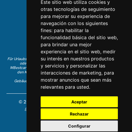
Este sitio web utiliza cookies y
otras tecnologías de seguimiento
KONTAKTIEREN SIE UNS
para mejorar su experiencia de
navegación con los siguientes
Kontaktieren Sie uns
fines:
para habilitar la
Folgen Sie uns auf Instagram
funcionalidad básica del sitio web
,
Gefällt Ihnen auf Facebook
para brindar una mejor
Finden Sie uns auf LinkedIn
experiencia en el sitio web
,
medir
su interés en nuestros productos
Für Urlaubsbuchungen auf Englisch rufen Sie bitte +34 641 28 63 83 an
oder schreiben Sie eine E-Mail an
info@mbestcare.com
y servicios y personalizar las
MBestcare gehört zu Intervenciones Turísticas S.L., eingetragen auf
den Kanarischen Inseln mit Unternehmens-ID: B-38757464.
interacciones de marketing
,
para
Reiseveranstalterlizenz: I.AV 0003871.1.
mostrar anuncios que sean más
Gebäude Olimpo de la Candelaria Nr. 1 - 38003 Santa Cruz de
Tenerife, Spanien
relevantes para usted
.
© 2026 MBestcare. Alle Rechte vorbehalten.
Aceptar
Entworfen und entwickelt von Constelladev
Datenschutzrichtlinie
Rechazar
Allgemeinen Geschäftsbedingungen
Cookies
Configurar