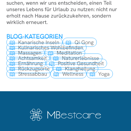
suchen, wenn wir uns entscheiden, einen Teil
unseres Lebens für Urlaub zu nutzen: nicht nur
erholt nach Hause zurückzukehren, sondern
wirklich erneuert.
BLOG-KATEGORIEN
Kanarische Inseln
Qi Gong
Kulinarisches Wohlbefinden
Massagen
Meditation
Achtsamkeit
Naturerlebnisse
Ernährung
Positive Gesundheit
Rückzugsorte
Klangheilung
Stressabbau
Wellness
Yoga