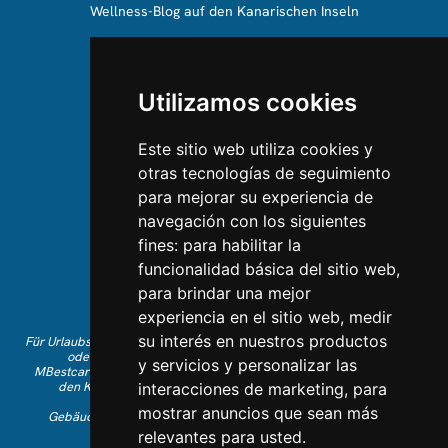
Wellness-Blog auf den Kanarischen Inseln
ÜBER UNS
Utilizamos cookies
Über uns
Team
Este sitio web utiliza cookies y
otras tecnologías de seguimiento
KONTAKTIEREN SIE UNS
para mejorar su experiencia de
navegación con los siguientes
Kontaktieren Sie uns
fines:
para habilitar la
Folgen Sie uns auf Instagram
funcionalidad básica del sitio web
,
Gefällt Ihnen auf Facebook
para brindar una mejor
Finden Sie uns auf LinkedIn
experiencia en el sitio web
,
medir
su interés en nuestros productos
Für Urlaubsbuchungen auf Englisch rufen Sie bitte +34 641 28 63 83 an
oder schreiben Sie eine E-Mail an
info@mbestcare.com
y servicios y personalizar las
MBestcare gehört zu Intervenciones Turísticas S.L., eingetragen auf
den Kanarischen Inseln mit Unternehmens-ID: B-38757464.
interacciones de marketing
,
para
Reiseveranstalterlizenz: I.AV 0003871.1.
mostrar anuncios que sean más
Gebäude Olimpo de la Candelaria Nr. 1 - 38003 Santa Cruz de
Tenerife, Spanien
relevantes para usted
.