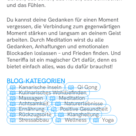
und das Fühlen.
Du kannst deine Gedanken für einen Moment
vergessen, die Verbindung zum gegenwärtigen
Moment stärken und langsam an deinem Geist
arbeiten. Durch Meditation wirst du alle
Gedanken, Anhaftungen und emotionalen
Blockaden loslassen – und Frieden finden. Und
Teneriffa ist ein magischer Ort dafür, denn es
bietet einfach alles, was du dafür brauchst!
BLOG-KATEGORIEN
Kanarische Inseln
Qi Gong
Kulinarisches Wohlbefinden
Massagen
Meditation
Achtsamkeit
Naturerlebnisse
Ernährung
Positive Gesundheit
Rückzugsorte
Klangheilung
Stressabbau
Wellness
Yoga