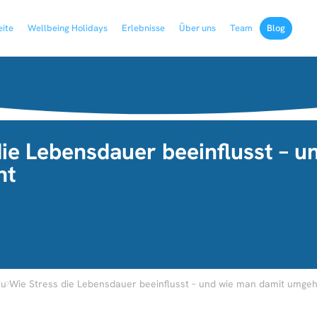
eite
Wellbeing Holidays
Erlebnisse
Über uns
Team
Blog
die Lebensdauer beeinflusst – 
ht
›
au
Wie Stress die Lebensdauer beeinflusst – und wie man damit umgeh