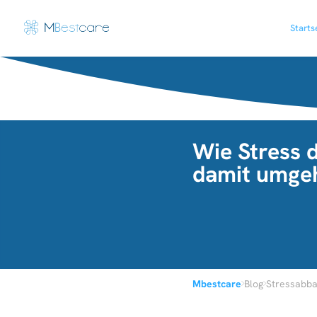
Starts
Wie Stress 
damit umge
›
›
Mbestcare
Blog
Stressabb