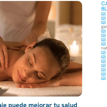
C
B
ga
na
e puede mejorar tu salud