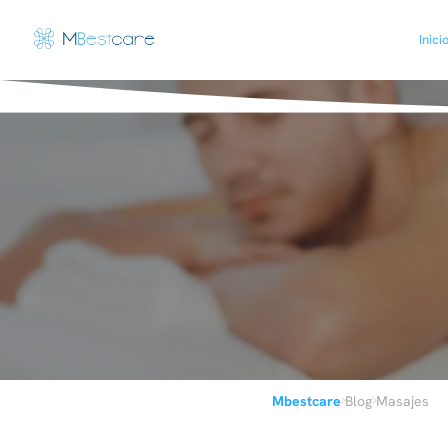
Inici
›
›
Mbestcare
Blog
Masajes