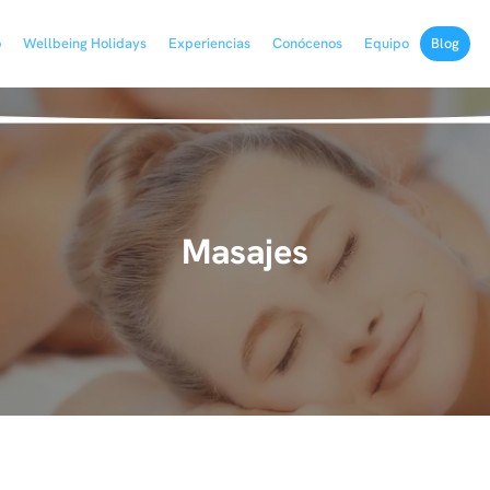
o
Wellbeing Holidays
Experiencias
Conócenos
Equipo
Blog
Masajes