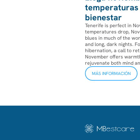
temperaturas 
bienestar
Tenerife is perfect in 
temperatures drop, Nove
blues in much of the worl
and long, dark nights. F
hibernation, a call to r
November offers warmth,
rejuvenate both mind and
MÁS INFORMACIÓN