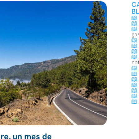
C
B
ga
na
re, un mes de