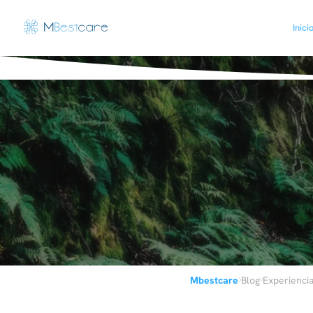
Inici
›
›
Mbestcare
Blog
Experienci