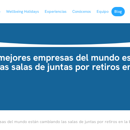
o
Wellbeing Holidays
Experiencias
Conócenos
Equipo
Blog
 mejores empresas del mundo e
s salas de juntas por retiros en
as del mundo están cambiando las salas de juntas por retiros en la b