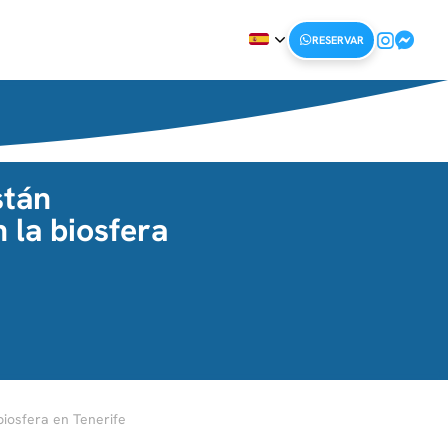
RESERVAR
stán
 la biosfera
iosfera en Tenerife