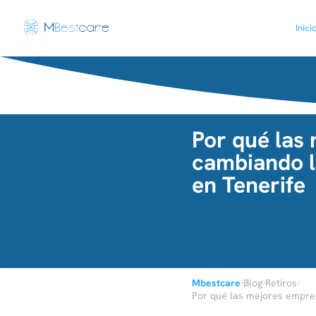
Inici
Por qué las
cambiando la
en Tenerife
›
›
›
Mbestcare
Blog
Retiros
Por qué las mejores empres