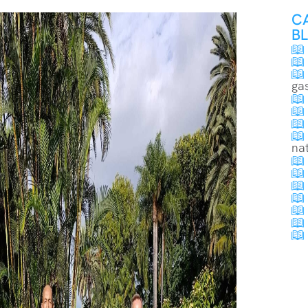
C
B
ga
na