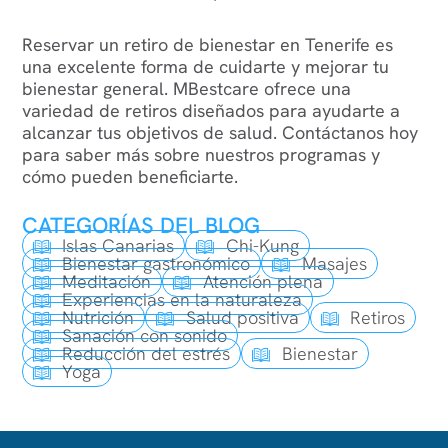
Reservar un retiro de bienestar en Tenerife es
una excelente forma de cuidarte y mejorar tu
bienestar general. MBestcare ofrece una
variedad de retiros diseñados para ayudarte a
alcanzar tus objetivos de salud. Contáctanos hoy
para saber más sobre nuestros programas y
cómo pueden beneficiarte.
CATEGORÍAS DEL BLOG
Islas Canarias
Chi-Kung
Bienestar gastronómico
Masajes
Meditación
Atención plena
Experiencias en la naturaleza
Nutrición
Salud positiva
Retiros
Sanación con sonido
Reducción del estrés
Bienestar
Yoga