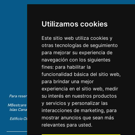
SOBRE NOSOTROS
Utilizamos cookies
Conócenos
Equipo
Este sitio web utiliza cookies y
otras tecnologías de seguimiento
CONTÁCTANOS
para mejorar su experiencia de
navegación con los siguientes
Contáctanos
fines:
para habilitar la
Síguenos en Instagram
funcionalidad básica del sitio web
,
Dale Me gusta en Facebook
para brindar una mejor
Encuéntranos en LinkedIn
experiencia en el sitio web
,
medir
su interés en nuestros productos
Para reservas de vacaciones en inglés, por favor llama al +34 641 28
63 83 o envía un correo a
info@mbestcare.com
y servicios y personalizar las
MBestcare es parte de Intervenciones Turísticas S.L., registrada en las
Islas Canarias con CIF: B-38757464. Licencia de Tour Operador: I.AV
interacciones de marketing
,
para
0003871.1.
mostrar anuncios que sean más
Edificio Olimpo de la Candelaria n.1 - 38003 Santa Cruz de Tenerife,
España
relevantes para usted
.