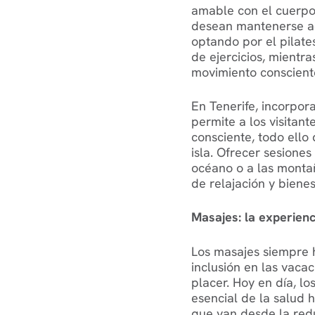
amable con el cuerpo 
desean mantenerse ac
optando por el pilat
de ejercicios, mientr
movimiento conscient
En Tenerife, incorpor
permite a los visita
consciente, todo ello 
isla. Ofrecer sesiones 
océano o a las monta
de relajación y bienes
Masajes: la experienci
Los masajes siempre h
inclusión en las vaca
placer. Hoy en día, 
esencial de la salud h
que van desde la reduc