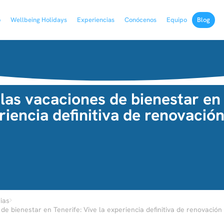
o
Wellbeing Holidays
Experiencias
Conócenos
Equipo
Blog
 las vacaciones de bienestar en 
riencia definitiva de renovació
›
ias
 de bienestar en Tenerife: Vive la experiencia definitiva de renovació