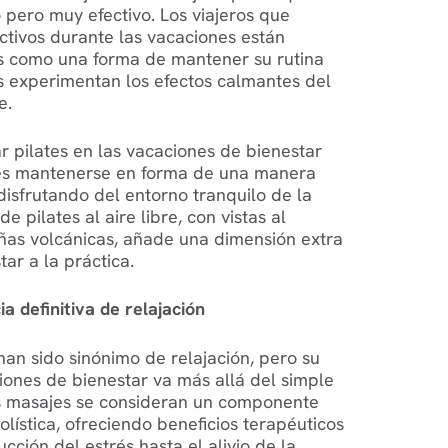
pero muy efectivo. Los viajeros que
tivos durante las vacaciones están
es como una forma de mantener su rutina
as experimentan los efectos calmantes del
e.
ar pilates en las vacaciones de bienestar
ntes mantenerse en forma de una manera
disfrutando del entorno tranquilo de la
de pilates al aire libre, con vistas al
ñas volcánicas, añade una dimensión extra
tar a la práctica.
a definitiva de relajación
an sido sinónimo de relajación, pero su
ciones de bienestar va más allá del simple
los masajes se consideran un componente
olística, ofreciendo beneficios terapéuticos
ción del estrés hasta el alivio de la