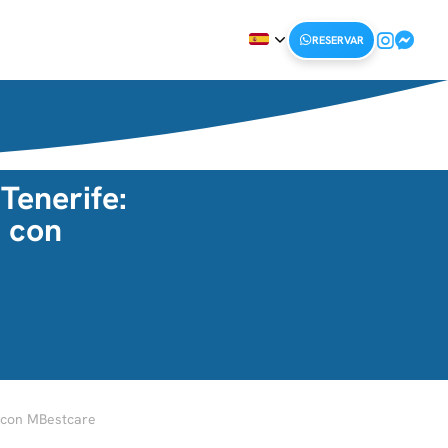
RESERVAR
Tenerife:
n con
n con MBestcare