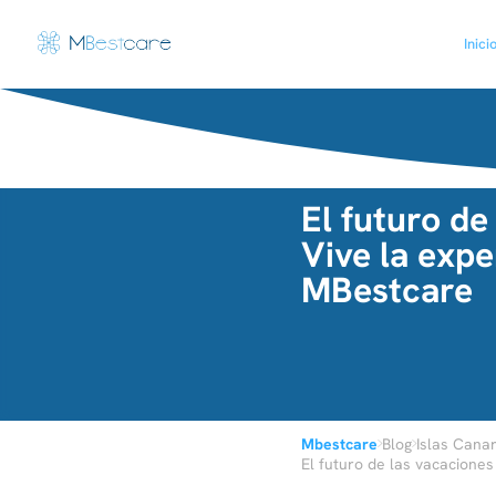
Inici
El futuro de
Vive la expe
MBestcare
›
›
Mbestcare
Blog
Islas Canar
El futuro de las vacaciones