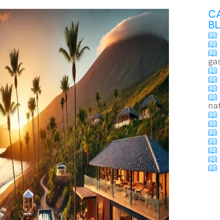
C
B
ga
na