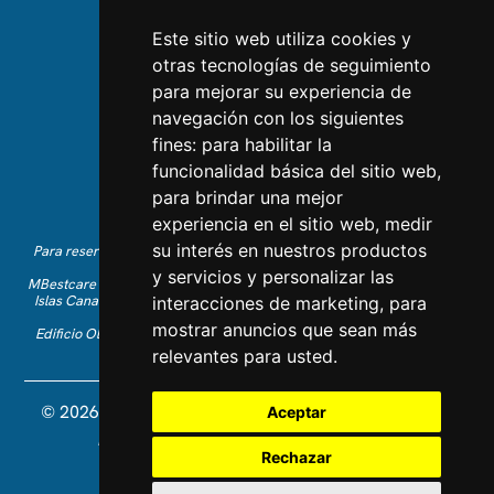
Equipo
Este sitio web utiliza cookies y
otras tecnologías de seguimiento
CONTÁCTANOS
para mejorar su experiencia de
navegación con los siguientes
Contáctanos
fines:
para habilitar la
Síguenos en Instagram
funcionalidad básica del sitio web
,
Dale Me gusta en Facebook
para brindar una mejor
Encuéntranos en LinkedIn
experiencia en el sitio web
,
medir
su interés en nuestros productos
Para reservas de vacaciones en inglés, por favor llama al +34 641 28
63 83 o envía un correo a
info@mbestcare.com
y servicios y personalizar las
MBestcare es parte de Intervenciones Turísticas S.L., registrada en las
Islas Canarias con CIF: B-38757464. Licencia de Tour Operador: I.AV
interacciones de marketing
,
para
0003871.1.
mostrar anuncios que sean más
Edificio Olimpo de la Candelaria n.1 - 38003 Santa Cruz de Tenerife,
España
relevantes para usted
.
© 2026 MBestcare. Todos los derechos reservados.
Aceptar
Diseñado y desarrollado por Constelladev
Política de privacidad
Rechazar
Términos y Condiciones
Cookies