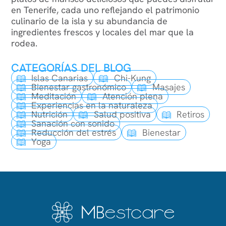
en Tenerife, cada uno reflejando el patrimonio
culinario de la isla y su abundancia de
ingredientes frescos y locales del mar que la
rodea.
CATEGORÍAS DEL BLOG
Islas Canarias
Chi-Kung
Bienestar gastronómico
Masajes
Meditación
Atención plena
Experiencias en la naturaleza
Nutrición
Salud positiva
Retiros
Sanación con sonido
Reducción del estrés
Bienestar
Yoga